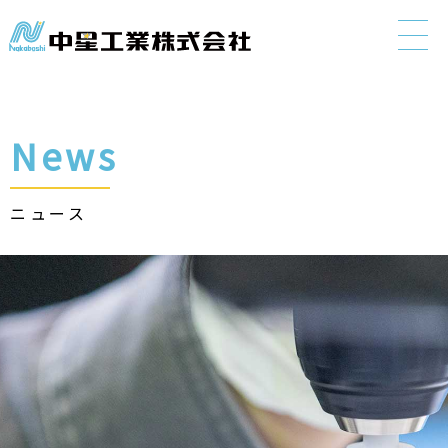
"> 中星工
News
ニュース