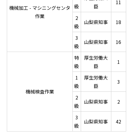
11
級
臣
機械加工 - マシニングセンタ
作業
2
山梨県知事
18
級
3
山梨県知事
16
級
特
厚生労働大
1
級
臣
1
厚生労働大
3
級
臣
機械検査作業
2
山梨県知事
2
級
3
山梨県知事
42
級