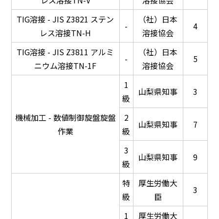
レス溶接TN-V
溶接協会
TIG溶接 - JIS Z3821 ステン
（社）日本
-
4
レス溶接TN-H
溶接協会
TIG溶接 - JIS Z3811 アルミ
（社）日本
-
5
ニウム溶接TN-1F
溶接協会
1
山梨県知事
3
級
機械加工 - 数値制御旋盤旋盤
2
山梨県知事
7
作業
級
3
山梨県知事
9
級
特
厚生労働大
3
級
臣
1
厚生労働大