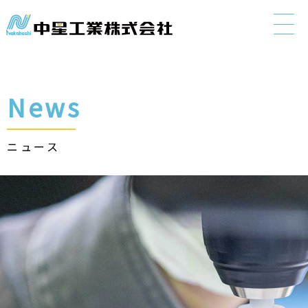
"> 中星工
News
ニュース