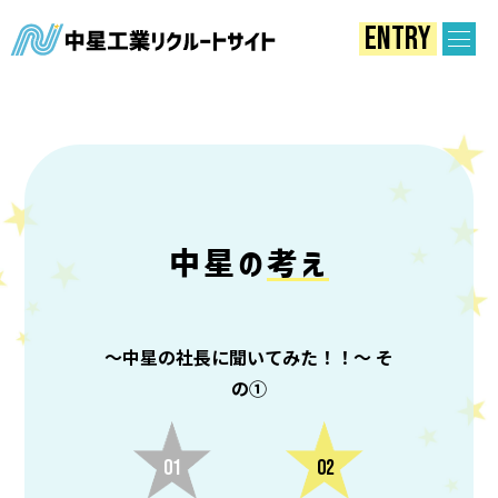
ENTRY
中星工業株
中星の
考え
～中星の社⾧に聞いてみた！！～ そ
の①