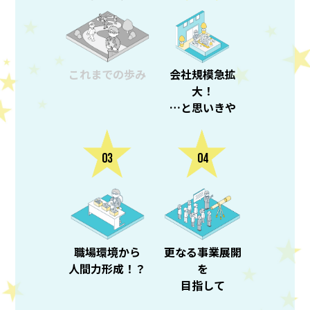
会社規模急拡
これまでの歩み
大！
…と思いきや
職場環境から
更なる事業展開
人間力形成！？
を
目指して