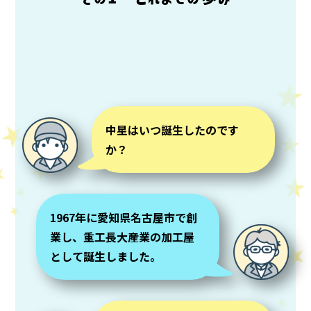
中星はいつ誕生したのです
か？
1967年に愛知県名古屋市で創
業し、重工⾧大産業の加工屋
として誕生しました。