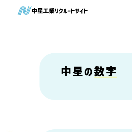
中星工業
中星の
数字